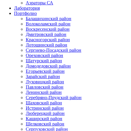
Аэраторы СА
Лаборатория
Портфолио
Балашихинский район
Волоколамский район
Воскресенский район
Дмитровский район
Красногорский район
Лотошинский район
Сергиево-Посадский район
Ореховский район
Шатурский район
Домодедовский район
Егорьевский район
Зарайский район
Луховицкий район
Павловский район
Ленинский район
Серебряно-Прудский район
Шаховский район
Истринский район
Люберецкий район
Каширский район
Щелковский район
Серпуховский район