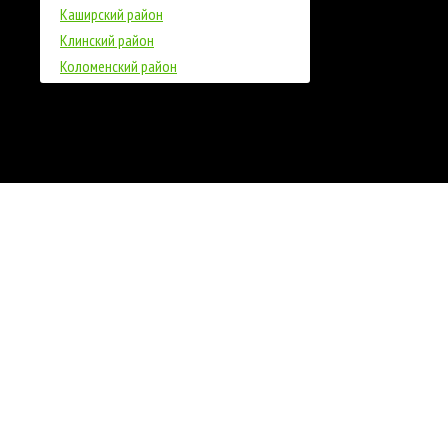
Каширский район
Клинский район
Коломенский район
Красногорский район
Ленинский район
Лотошинский район
Луховицкий район
Люберецкий район
Можайский район
Мытищинский район
Наро-Фоминский район
Ногинский район
Озерский район
Одинцовский район
Ореховский район
Павловский район
Подольский район