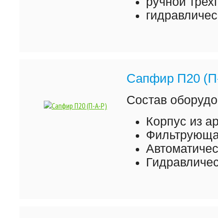
ручной трех
гидравличес
Сапфир П20 (П
Состав оборудо
Корпус из а
Фильтрующая
Автоматиче
Гидравличес