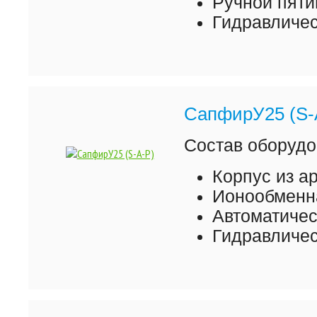
Ручной пяти
Гидравличес
СапфирУ25 (S-
Состав оборудо
Корпус из а
Ионообменна
Автоматиче
Гидравличес