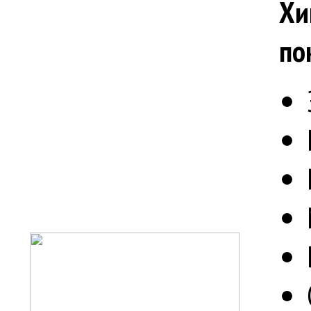
Хи
по